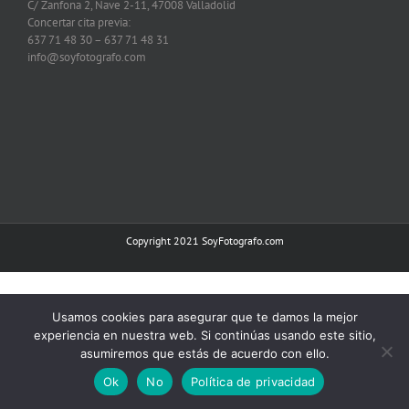
C/ Zanfona 2, Nave 2-11, 47008 Valladolid
Concertar cita previa:
637 71 48 30 – 637 71 48 31
info@soyfotografo.com
Copyright 2021
SoyFotografo.com
Usamos cookies para asegurar que te damos la mejor
experiencia en nuestra web. Si continúas usando este sitio,
asumiremos que estás de acuerdo con ello.
Ok
No
Política de privacidad